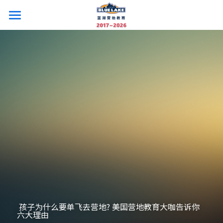
×
商品分类
26夏令营首页
所有商品分类
照片和视频
国内营
海外营
开沙岛美式营
上海外教国际营
主题冬令营
美国藤校探访
上海音乐剧圣三一营
法国+西班牙艺术游学
企业定制营
亚布力滑雪冬令营
上海服装设计艺术营
新加坡游学营
迪士尼主题双语冬令营
关于我们
帆船技能营
英国G5名校研学营
西安古都游学营
☎️：021-5513 8213
 孩子为什么要单飞去营地? 美国营地教育大咖告诉你
六大理由 
西安游学营
冰岛芬兰研学冬令营
登录