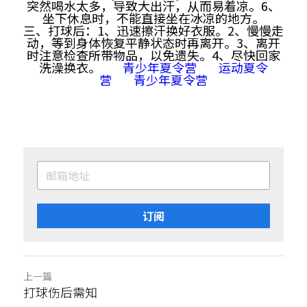
突然喝水太多，导致大出汗，从而易着凉。6、
坐下休息时，不能直接坐在冰凉的地方。
三、打球后：1、迅速擦汗换好衣服。2、慢慢走
动，等到身体恢复平静状态时再离开。3、离开
时注意检查所带物品，以免遗失。4、尽快回家
洗澡换衣。
青少年夏令营
运动夏令
营
青少年夏令营
订阅
上一篇
打球伤后需知