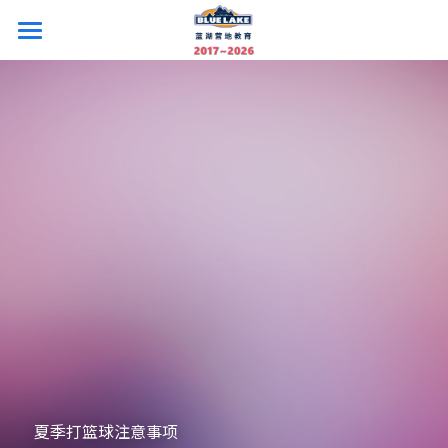
×
商品分类
26夏令营首页
所有商品分类
照片和视频
国内营
海外营
开沙岛美式营
上海外教国际营
主题冬令营
美国藤校探访
上海音乐剧圣三一营
法国+西班牙艺术游学
企业定制营
亚布力滑雪冬令营
上海服装设计艺术营
新加坡游学营
迪士尼主题双语冬令营
关于我们
帆船技能营
英国G5名校研学营
西安古都游学营
☎️：021-5513 8213
夏季打篮球注意事项
西安游学营
冰岛芬兰研学冬令营
登录