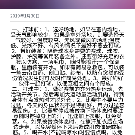
2019年1月30日
立即报名
一、打球前：1、选好场地，如果在室内场地，
受天气影响较少，如果是室外场地，则要选择天
气较好、温度较高、无风或微风的场地;温度
低、光线不好、有风的情况下最好不要去打球。
2、带好装备：除篮球本身需要的赛球、球衣、
护膝、护腕等常用装备之外，还要带好充足的衣
服以防寒，一场毛巾，随时能擦汗;一个保温
瓶，里面装有开水。如果有简易急救包，可以装
一些云南白药、创口贴、纱布，以防有突然的受
伤情况发生时可及时作简易处理。3、最好约好
伙伴一起打球，以便互相之间有个照应。
二、打球中：1、做好赛前的充分热身运动，先
活动开关节，然后再加大运动量活动肌肉，待到
身体有点发热时才脱外套。2、比赛中不要用力
过猛，冬天的身体状况不是特别好，用力过猛容
易受伤。3、比赛暂停或被替换下场休息时要注
意随时擦掉身上的汗，迅速加上衣服，以免受
寒。4、如果被替换休息时，在擦汗加衣后在场
边走走，以免突然停下来后造成肌肉僵硬或抽
筋。5、喝开水(不能喝凉水)时要慢点喝，以免