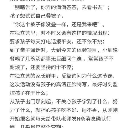
“别瞎告了，你弄的滴滴答答，去看书去”；
孩子想试试自己叠被子，
“你这个被子像没叠一样，还是我来吧”。
在独立营里，时不时又会有这样的情况出现：
要求孩子每天打电话报平安，还不依不挠；
到了亲子通话时，大到今天的体验项目，小到晚
餐喝了几碗汤都事无巨细问个遍 ，常常孩子不
耐烦了，还要坚持问个不停；
在独立营的家长群里，反复询问为什么这节课、
这次活动没有孩子的高清正脸特写，最好时刻监
控孩子在干什么；
从孩子出门那刻起，不关心孩子学到了什么、努
力了什么，就担心孩子吃不好、睡不香，从刚刚
开始报名就每天给带队老师发N条消息确认行
程，几乎贯穿整个营期；