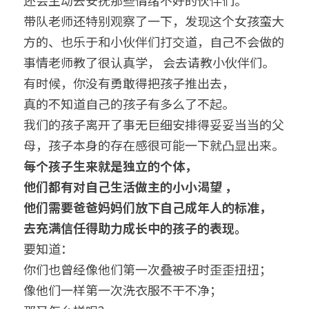
还会主动去安抚那些情绪不好的伙伴们。
带队老师还特别观察了一下，发现这个女孩蛮大
方的、也乐于和小伙伴们打交道，自己不会做的
事情老师教了很认真学， 会去请教小伙伴们。
有时候，你没有勇敢得把孩子推出去，
真的不知道自己的孩子有多么了不起。
我们的孩子离开了事无巨细安排得妥妥当当的父
母，孩子本身的存在感很可能一下就凸显出来。
每个孩子生来就是独立的个体，
他们都有对自己生活做主的小小渴望 ，
他们需要爸爸妈妈们
放下
自己成年人的标准，
去充满信任得助力成长中的孩子的表现。
要知道：
你们也曾经像他们第一次叠被子时歪歪扭扭；
像他们一样第一次洗衣服不干不净；