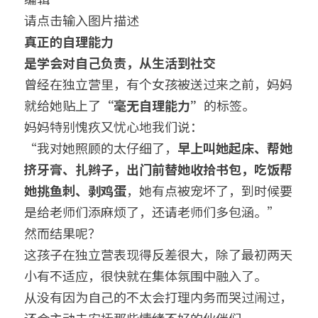
请点击输入图片描述
真正的自理能力
是学会对自己负责，从生活到社交
曾经在独立营里，有个女孩被送过来之前，妈妈
就给她贴上了
“毫无自理能力”
的标签。
妈妈特别愧疚又忧心地我们说：
“我对她照顾的太仔细了，
早上叫她起床、帮她
挤牙膏、扎辫子，出门前替她收拾书包，吃饭帮
她挑鱼刺、剥鸡蛋
，她有点被宠坏了，到时候要
是给老师们添麻烦了，还请老师们多包涵。”
然而结果呢？
这孩子在独立营表现得反差很大，除了最初两天
小有不适应，很快就在集体氛围中融入了。
从没有因为自己的不太会打理内务而哭过闹过，