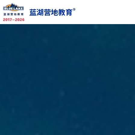
®
蓝湖营地教育