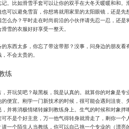
忘记。比如滑雪手套可以让你的双手在大冬天暖暖和和。
镜也可以避免雪盲，你想将就用家里的太阳眼镜，还是先
睛怎么办？平时走在时尚前沿的小伙伴请先忍一忍，还是
合滑雪的衣服好好享受一整天。
备的东西太多，你忘了带这带那？没事，问身边的朋友看
钱，不会太贵的。
教练
占，开玩笑吧？敲黑板，我是认真的。就算你的对象是专
他的便宜。刚学一门新技术的时候，很可能会遇到沮丧、
怒，并将消极情绪转嫁到教练身上。生气的时候和对象拌
架可不是个好主意，万一他气得转身就滑走了，剩你一个
？请一个陌生人当教练，你可以自己挑一个专业的（漂亮