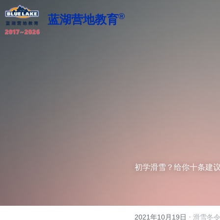
®
蓝湖营地教育
初学滑雪？给你十条建
·
2021年10月19日
滑雪冬