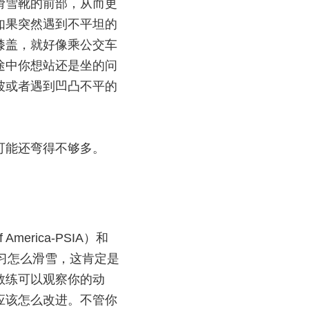
滑雪靴的前部，从而更
如果突然遇到不平坦的
膝盖，就好像乘公交车
途中你想站还是坐的问
坡或者遇到凹凸不平的
可能还弯得不够多。
of America
-PSIA）和
STC）学习怎么滑雪，这肯定是
教练可以观察你的动
应该怎么改进。不管你