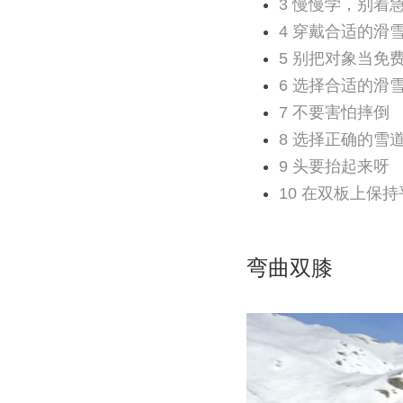
3
慢慢学，别着
4
穿戴合适的滑
5
别把对象当免
6
选择合适的滑
7
不要害怕摔倒
8
选择正确的雪
9
头要抬起来呀
10
在双板上保持
弯曲双膝